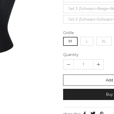
Set 3 (Schwarz+Beige+Bei
Set 3 (Schwarz+Schwarz+
Größe
M
L
XL
Quantity
Add 
Buy 
share this: