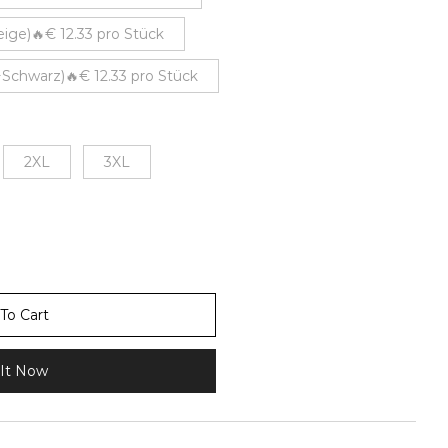
ge)🔥€ 12.33 pro Stück
Schwarz)🔥€ 12.33 pro Stück
2XL
3XL
To Cart
It Now