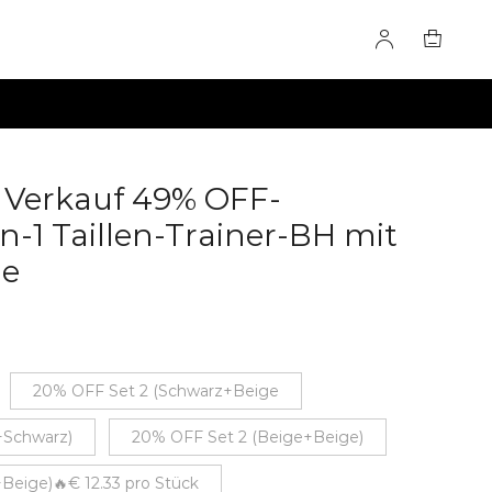
r Verkauf 49% OFF-
n-1 Taillen-Trainer-BH mit
le
60284325
20% OFF Set 2 (Schwarz+Beige
+Schwarz)
20% OFF Set 2 (Beige+Beige)
Beige)🔥€ 12.33 pro Stück